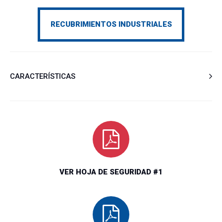
RECUBRIMIENTOS INDUSTRIALES
CARACTERÍSTICAS
8450 – OSEL LOCK 500. Primario epóxico de altos sólidos
100% SV para pisos de concreto
Es un primario/sellador de baja viscosidad, libre de solventes,
de dos componentes. Mejora la adherencia al penetrar en el
sustrato de concreto y ayuda a reducir la formación de burbujas
y pin holes que pueden aparecer cuando se recubren las
VER HOJA DE SEGURIDAD #1
superficies porosas. Sin solventes, fácil de aplicar, sellador de
concreto poroso, reduce la formación de burbujas de capas de
los acabados autonivelantes.