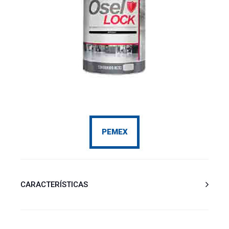
PEMEX
CARACTERÍSTICAS
8403BSR – Osel Lock 485 BSR Catalizador secado
rápido epóxido modificado de altos sólidos