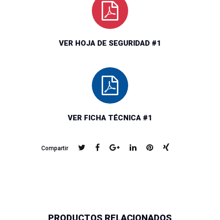
base de resina epóxico que endurece por la adicción de un
catalizador amínico. Se recomienda para superficies enterradas
sin primario. Consta de dos componentes en una relación de
VER HOJA DE SEGURIDAD #1
mezcla de 4:1 en volumen.
VER FICHA TÉCNICA #1
Compartir
PRODUCTOS RELACIONADOS