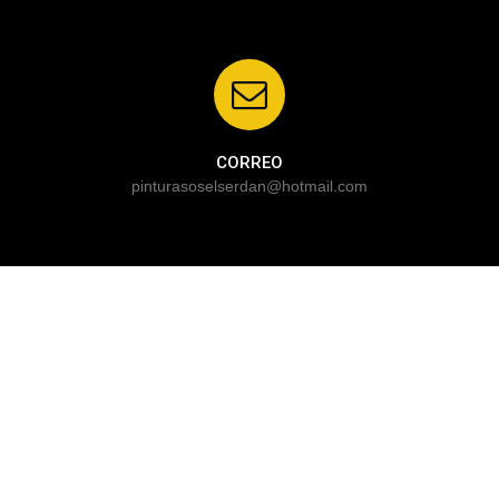
CORREO
pinturasoselserdan@hotmail.com