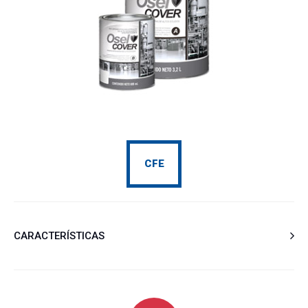
CFE
CARACTERÍSTICAS
8410 – OSEL COVER 197. Epóxico Catalizado de Alto
Espesor. CFE-A27
Recubrimiento epóxico de 2 componentes de altos sólidos a