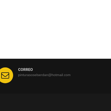
CORREO
pinturasoselserdan@hotmail.com