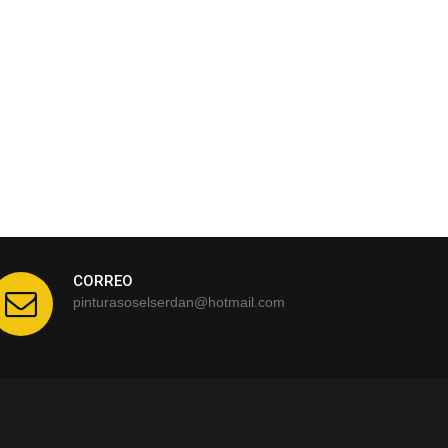
CORREO
pinturasoselserdan@hotmail.com