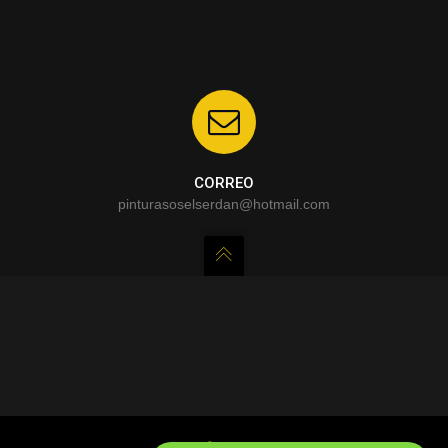
CORREO
pinturasoselserdan@hotmail.com