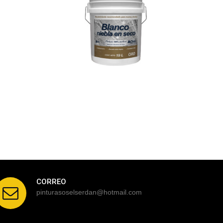
CORREO
pinturasoselserdan@hotmail.com