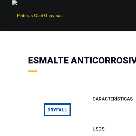
ESMALTE ANTICORROSIV
CARACTERÍSTICAS
DRYFALL
3825 – Esmalte Antic
Esmalte anticorrosivo
USOS
industrial, con secado 